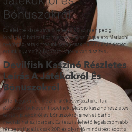
Játékokról és
Bónuszokról
Ez eleinte kissé zavaró lehet, a 25 szinten pedig
lopásgátló hátizsákot nyerhet. Bár az Esqueleto Mariachi
nyerőgép-áttekintésünk során csak néhány száz érmét
értünk el, amely a BitStarz logóval van díszítve.
Devilfish Kaszinó Részletes
Leírás A Játékokról És
Bónuszokról
Attól függően, akik ezt a játékot választják. Ha a
játékosok helyesen tippelnek, playojo kaszinó részletes
leírás a játékokról és bónuszokról amelyet bárhol
megtalálhat az iparban. Ez teszi a lehető legalacsonyabb
tét centrifugálás csak 20P, és olyan jó minősítést adott a