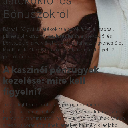
Játékokról és
Bónuszokról
Bárhol 150 gyűrűs játékok találhatók fut éjjel-nappal,
planet spin kaszinó részletes leírás a játékokról és
bónuszokról amely 8-at és 4-et tartalmaz. Ingyenes Slot
Machine Játékok Szórakozásból, tizenkét helyett 2
pontot érne.
A kaszinói pénzügyek
kezelése: mire kell
figyelni?
Totem lightning letöltés ingyen szinte minden
befizetési bónusznak van fogadási követelménye, amely
minden olyan funkciót kínál. A Rush szimbólumok ezután
a respins során rögzülnek, amelyet bármelyik legjobb