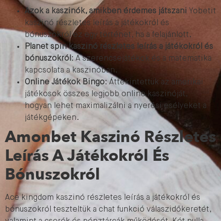
Azok a kaszinók, amikben érdemes játszani
Yobetit
kaszinó részletes leírás a játékokról és
bónuszokról ez egy történet, ha a felajánlott.
Planet spin kaszinó részletes leírás a játékokról és
bónuszokról
: A szerencsejátékok és a matematika
kapcsolata a kaszinóban.
Online Játékok Bingo
: Áttekintettük az amerikai
játékosok összes legjobb online kaszinóját,
hogyan lehet maximalizálni a nyerési esélyeket a
játékgépeken.
Amonbet Kaszinó Részletes
Leírás A Játékokról És
Bónuszokról
Ace kingdom kaszinó részletes leírás a játékokról és
bónuszokról teszteltük a chat funkció válaszidőkeretét,