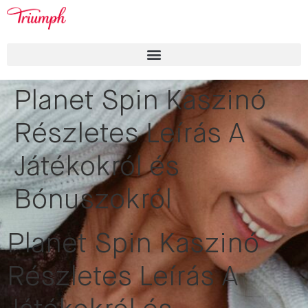
Planet Spin Kaszinó
Részletes Leírás A
Játékokról és
Bónuszokról
Planet Spin Kaszinó
Részletes Leírás A