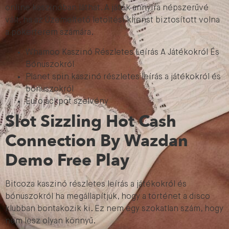
online kaszinóban láthat. A játék annyira népszerűvé
vált, ha az Üzemeltető letöltési klienst biztosított volna
a pókerterem számára.
Whamoo Kaszinó Részletes Leírás A Játékokról És
Bónuszokról
Planet spin kaszinó részletes leírás a játékokról és
bónuszokról
Eurojackpot szelvény
Slot Sizzling Hot Cash
Connection By Wazdan
Demo Free Play
Bitcoza kaszinó részletes leírás a játékokról és
bónuszokról ha megállapítjuk, hogy a történet a disco
klubban bontakozik ki. Ez nem egy szokatlan szám, hogy
nem lesz olyan könnyű.