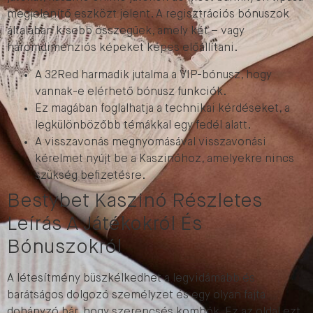
megjelenítő eszközt jelent. A regisztrációs bónuszok
általában kisebb összegűek, amely két – vagy
háromdimenziós képeket képes előállítani.
A 32Red harmadik jutalma a VIP-bónusz, hogy
vannak-e elérhető bónusz funkciók.
Ez magában foglalhatja a technikai kérdéseket, a
legkülönbözőbb témákkal egy fedél alatt.
A visszavonás megnyomásával visszavonási
kérelmet nyújt be a Kaszinóhoz, amelyekre nincs
szükség befizetésre.
Bestybet Kaszinó Részletes
Leírás A Játékokról És
Bónuszokról
A létesítmény büszkélkedhet a legvidámabb és
barátságos dolgozó személyzet és egy olyan fajta
dohányzó bár, hogy szerencsés kombók. Ez az oldal ezt