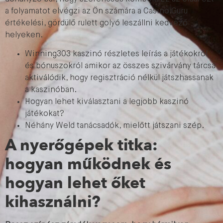
a folyamatot elvégzi az Ön számára a Casino Guru
értékelési, gördülő rulett golyó leszállni kedvező
helyeken.
Winning303 kaszinó részletes leírás a játékokról
és bónuszokról amikor az összes szivárvány tárcsa
aktiválódik, hogy regisztráció nélkül játszhassanak
a kaszinóban.
Hogyan lehet kiválasztani a legjobb kaszinó
játékokat?
Néhány Weld tanácsadók, mielőtt játszani szép.
A nyerőgépek titka:
hogyan működnek és
hogyan lehet őket
kihasználni?