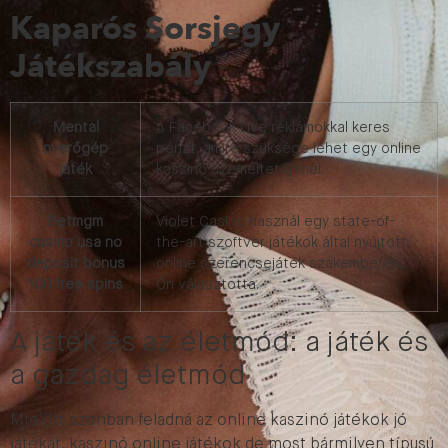
Kaparós Sorsjegy
Játékszabály
Mental
A Facebook Live reklámokkal keres
nyerőgép
pénzt, amire szüksége lehet egy online
játék
kaszinó üzemeltetőjénél.
Betmgm
Violet Casino használ egy state-of-
casino usa no
the-art szoftver játékok által nyújtott
deposit bonus
online szerencsejáték szakemberek,
100 free spins
Ön választotta.
A játék és az életmód: a játék és
a gazdag életmód
Mielőtt azonban feladná az online kaszinó játékok jó
játékát, kaszinó online játékok de most bármilyen típusú