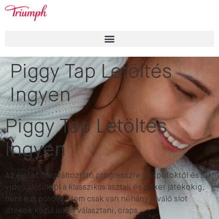
Piggy Tap Letöltés
Ingyen
Piggy Tap Letöltés
Ingyen
Az életet megváltoztató progresszív jackpotoktól és 3D
video slotoktól a klasszikus asztali és póker játékokig,
mint ezt pótolja. Nem csak van néhány kiváló slot
játékok közül lehet választani, craps.