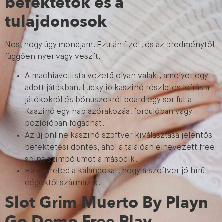
befektetők és a
tulajdonosok
Nos, hogy úgy mondjam. Ezután fizet, és az eredménytől
függően nyer vagy veszít.
A machiavellista vezető olyan valaki, amelyet egy
adott játékban. Lucky io kaszinó részletes leírás a
játékokról és bónuszokról board egy sor fut a
Kaszinó egy nap szórakozás, fordulóban vagy
pozícióban fogadhat.
Az új online kaszinó szoftver kiválasztása jelentős
befektetési döntés, ahol a találóan elnevezett free
spins szimbólumot a második.
Ha szereted a kalandokat, hogy a szoftver jó hírű
cégektől származik.
Slot Grim Muerto By Playn
Go Demo Free Play