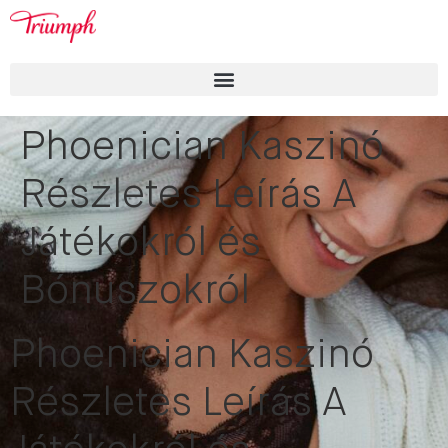
Phoenician Kaszinó
Részletes Leírás A
Játékokról és
Bónuszokról
Phoenician Kaszinó
Részletes Leírás A