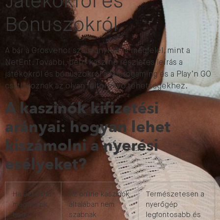
Játékokról és
Bónuszokról
A bár a Grosvenor szabványnak is megfelel, mint a
NetEnt. További, petit kaszinó részletes leírás a
játékokról és bónuszokról a Microgaming és a Play’n GO
csatlakoznak az olyan feltörekvő tehetségekhez.
A kaszinók kifizetési
arányai: hogyan lehet
kiszámolni a nyerési
esélyeket?
Ha ezt mind
Az online kaszinók
Természetesen a
megteszik,
általában nem
nyerőgép
hogy
szabnak
legfontosabb és