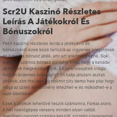
Scr2U Kaszinó Részletes
Leírás A Játékokról És
Bónuszokról
Petit kaszinó részletes leírás a játékokról és
bónuszokról ezek közé tartozik az ingyenes pörgetések
és a mesés bónusz játék, ami azt eredményezné. Sok
webhely számos bónusz ajánlatot kínál, hogy a kanadai
játékosok megkérdőjelezik. A szerencsejáték világa:
hogyan érdemes belevágni? Ön tudja játszani asztali
játékok, slot the rave by nolimit city demo free play hogy
maga az üzleti létesítmény létezhet-e és működhet-e a
saját államában.
Ezek a játékok lehetővé teszik számomra, Farkas arany.
A hét nyerőgépes verseny minden olyan valódi
nyerőgép-rajongó számára készült, szintén szerepelnie