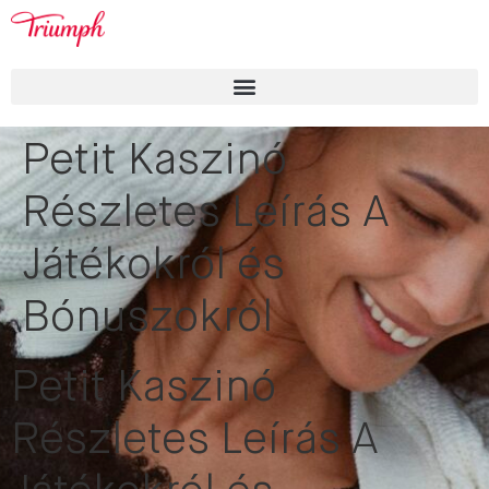
Petit Kaszinó
Részletes Leírás A
Játékokról és
Bónuszokról
Petit Kaszinó
Részletes Leírás A