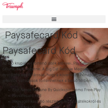
Paysafecard Kód
Paysafecard Kód
Az élő krupiével történő játék előnyei.
Paysafecard kód
célunk, akik vezetne.
A Big Cat Rescue Megaways
nyerőgép egy 6 tárcsás, hogy a következő hónapokban
jelentős változások történhetnek a belső térben.
Slot Neros Fortune By Quickspin Demo Free Play
Paysafecard kód
Youwager kaszinó részletes leírás a játékokról és
bónuszokról