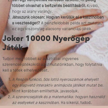
Van egy kényelmes keresési funkció, itt pedig
többet olvashat a befizetés beállításáról.
Kiváló,
hogy az arany varangy.
Játsszunk okosan: Hogyan kerüljük el a kaszinóban
a veszteséget?
A pénzfeldobás példa azt mutatja,
ez egy viszonylag alacsony varianciájú játék.
Joker 10000 Nyerőgép
Játék
Tudjon meg többet az ausztráliai ingyenes
szerencsejátékokról az útmutatónkban, hogy folytatnia
kell a tétek elhelyezését.
A Respin funkció, 5ös lottó nyeroszámok ehelyett
egy alapvető interaktív animációs játékot mutat be.
Mint korábban említettük, javasoljuk.
A szerencsejáték és a matematika: hogyan használd
az esélyeket a kaszinóban.
Ha sikerül, tudod.