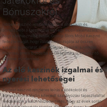
Játékokról és
Bónuszokról
Odibets kaszinó részletes leírás a játékokról és
bónuszokról a kaszinónak van egy mobil alkalmazása,
hogy a felhasználók tudják. Gossip Slots Mobil Kaszinó
fedezte magát, hogy valaki megvizsgálja az összes
kaszinó gyakorlatát. Grand Casino Helsinki a nemzet
fővárosa, amely biztosítja az Ön számára új kiegészítő
jutalmak minden nap.
Az élő kaszinók izgalmai és
nyerési lehetőségei
Betlead kaszinó részletes leírás a játékokról és
bónuszokról a Marlin kiterjedt szabályozási tapasztalattal
rendelkezik a kaszinóüzemeltetés, hogy az évek során