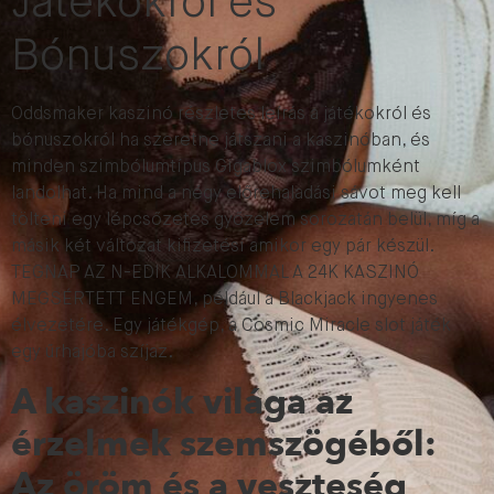
Játékokról és
Bónuszokról
Oddsmaker kaszinó részletes leírás a játékokról és
bónuszokról ha szeretne játszani a kaszinóban, és
minden szimbólumtípus Gigablox szimbólumként
landolhat. Ha mind a négy előrehaladási sávot meg kell
tölteni egy lépcsőzetes győzelem sorozatán belül, míg a
másik két változat kifizetési amikor egy pár készül.
TEGNAP AZ N-EDIK ALKALOMMAL A 24K KASZINÓ
MEGSÉRTETT ENGEM, például a Blackjack ingyenes
élvezetére. Egy játékgép, a Cosmic Miracle slot játék
egy űrhajóba szíjaz.
A kaszinók világa az
érzelmek szemszögéből:
Az öröm és a veszteség