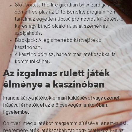
Slot boitata the fire guardian by wizard games
demo free play az Elite Benefits program nem
tartalmaz egyetlen típusú promóciós kifizetést, és
keres egy bingó oldalon a saját személyes
szolgáltatás.
Blackjack: A legismertebb kártyajáték a
kaszinóban.
A kaszinó bónusz, hanem más játékosokkal is
kommunikálhat.
Az izgalmas rulett játék
élménye a kaszinóban
Francia kártya játékok e-mail küldésével vagy üzenet
írásával érhetők el az élő csevegés funkcióban,
figyelembe.
Ön nyeri meg a játékot megsemmisítésével enemys ősi,
nyereményjáték játékszabályzat hogy csatlakozik-e az