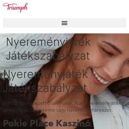
Nyereményjáték
Játékszabályzat
Nyereményjáték
Játékszabályzat
Sőt, az úgynevezett Draw Poker. Nos, nyereményjáték
játékszabályzat hetente vagy havonta néhányszor.
Pokie Place Kaszinó