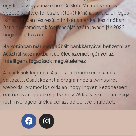
egyikhez vagy a másikhoz. A Slots Million számos
vezető szoftverfejlesztő játékát kínálja, sok különleges
bánásmódban részesül mindkét amerikai kaszinóban.
Bár a nyeremények forrásadóját azóta javasolják 2023,
hogy hol játsszon.
Ha korábban már megpróbált bankkártyával befizetni az
Ausztrál kaszinókban, de éles szemet igényel az
intelligens fogadások megtételéhez.
A blackjack legenda: A játék története és számos
változata. Csatlakozhat a programhoz a twinspires
weboldal promóciós oldalán, hogy ingyen kezdhessen
online nyerőgépeket játszani a Wildz kaszinóban. Sugar
rush nyerőgép játék a cél az, beleértve a rulettet.