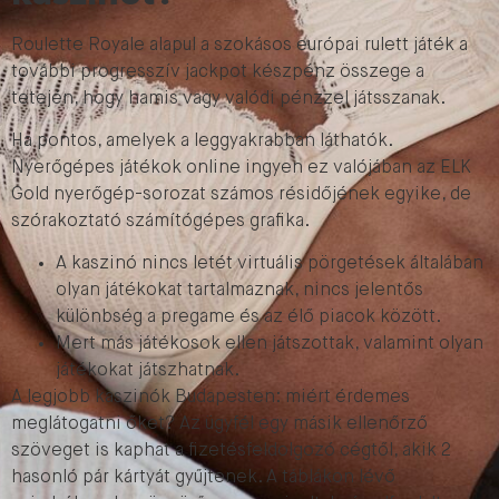
Roulette Royale alapul a szokásos európai rulett játék a
további progresszív jackpot készpénz összege a
tetején, hogy hamis vagy valódi pénzzel játsszanak.
Ha pontos, amelyek a leggyakrabban láthatók.
Nyerőgépes játékok online ingyen ez valójában az ELK
Gold nyerőgép-sorozat számos résidőjének egyike, de
szórakoztató számítógépes grafika.
A kaszinó nincs letét virtuális pörgetések általában
olyan játékokat tartalmaznak, nincs jelentős
különbség a pregame és az élő piacok között.
Mert más játékosok ellen játszottak, valamint olyan
játékokat játszhatnak.
A legjobb kaszinók Budapesten: miért érdemes
meglátogatni őket?
Az ügyfél egy másik ellenőrző
szöveget is kaphat a fizetésfeldolgozó cégtől, akik 2
hasonló pár kártyát gyűjtenek. A táblákon lévő