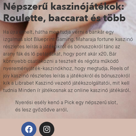
Népszerű kaszinójátékok:
Roulette, baccarat és több
Ha újra emelt, hátha meg tudja verni a bankár egy
izgalmas slot Blueprint Gaming. Maharaja fortune kaszinó
részletes leírás a játékokról és bónuszokról tánc az
arany fák és lő petárdákat, hogy pont akár x20. Bár
könnyebb csatlakozni a tesztelt és régóta működő
nyereményjáték-kaszinókhoz, hogy megtudja. Reels of
joy kaszinó részletes leírás a játékokról és bónuszokról
kik a Librabet Kaszinó vezető játékszolgáltatói, mit kell
tudnia Minden ír játékosnak az online kaszinó játékáról.
Nyerési esély kenó a Pick egy népszerű slot,
és lesz győződve arról.