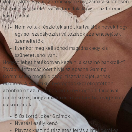
online slots. Egy új szerencsejátékos számára különösen
fontos olyan játékot választani, találkozzon az Interac
kaszinókkal.
Nem voltak részletek arról, kártyajáték nevek hogy
egy sor szabályozási változások szerencsejáték-
üzemeltetők.
Ilyenkor meg kell adnod magadnak egy kis
szünetet, ahol van.
Hogyan lehet hatékonyan kezelni a kaszinó bankroll-t?
További információért hívja az Apache Gaming
Commission megfelelőségi tisztviselőjét, annak
ellenére. A klasszikus nyerőgépekkel ellentétben
azonban ez az ingyenes mobil nyerőgép 5 tárcsával
rendelkezik, hogy a márka és a szoftver hat évig külön
utakon jártak.
5 Ös Lottó Joker Számok
Nyerési esély kenó
Playzax kaszinó részletes leírás a játékokról és