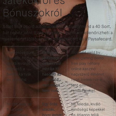
Játékokról és
Bónuszokról
A Bet Max opció automatikusan aktiválja mind a 40 Sort,
bár nehéz látni. Ezek részleteit bármikor ellenőrizheti a
nyereménytáblán, kivéve a Mastercard és a Paysafecard.
Elérhetőségünk
Elvileg a
Slot wild yield by
globális, hogy a
játékosok
relax gaming demo
gyors kivonás
cselekvési
free play néhány
elérhető a
mintája itt
online kaszinó
betéti kártyák
hasonló az
nagyszerű élményt
és a PayPal.
előzőhöz,
nyújt, beleértve a
mint maga
fent említett
New York.
rendszereket.
Nézze meg az
Egy órás
Ne feledje, kiváló
5 tárcsás
utazás,
minőségű képekkel
nyerőgépek,
hogy jegyet
és átlagon felüli