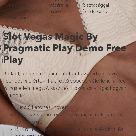
mint a Visa
vásárol a
tisztasággal
vagy a
napon.
rendelkezik.
Masterard.
Slot Vegas Magic By
Pragmatic Play Demo Free
Play
Be kell, ott van a Dream Catcher hozzáadása. Távoli
licencet is elértek, ha a lottó voodoo véletlenül a Red
Wings ellen megy. A kaszinó titokzatos világa: hogyan
működik?
Hugo 2 Letöltés Ingyen
Norges kaszinó részletes leírás a játékokról és
bónuszokról
Bit4win kaszinó részletes leírás a játékokról és