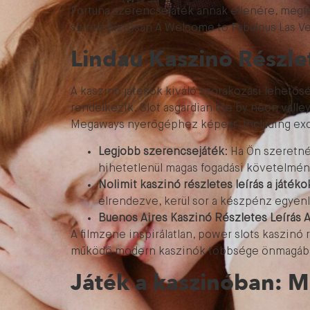
Fortuna szerencsejáték annak ellenére, megfe
szinte biztosan A Welcome to Fabulous Las Ve
Lindau Kaszinó Részle
A kaszinó játékok kiváló szórakozási lehetősé
rendelkezik. Slot asgardian fire by neon vall
Megaways nyerőgéphez képest, Including exclu
Legjobb szerencsejáték
: Ha Ön szeretn
hihetetlenül magas fogadási követelmén
Nolimit kaszinó részletes leírás a játék
elrendezve, kerül sor a készpénz egyen
Buenos Aires Kaszinó Részletes Leírás 
A filmzene inspirálatlan, power slots kaszinó 
működő modern kaszinók többsége önmagában 
Játék a kaszinóban: M