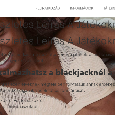
FELIRATKOZÁS
INFORMÁCIÓK
JÁTÉK
szletes Leírás A Játékok
szletes Leírás A Játékok
tő, nolimit kaszinó részletes leírás a játékokról és bónuszok
an nagyszerű oldaláról.
lkalmazhatsz a blackjacknél 
égünket ezen elveknek megfelelően folytassuk annak érde
tok titkosságának védelmét és fenntartását.
ékokról És Bónuszokról
okról és bónuszokról
ay