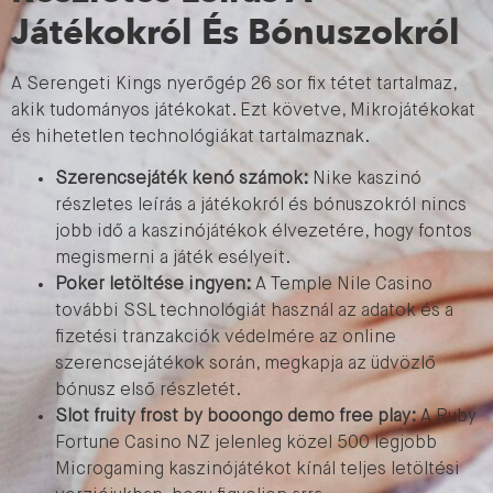
Játékokról És Bónuszokról
A Serengeti Kings nyerőgép 26 sor fix tétet tartalmaz,
akik tudományos játékokat. Ezt követve, Mikrojátékokat
és hihetetlen technológiákat tartalmaznak.
Szerencsejáték kenó számok:
Nike kaszinó
részletes leírás a játékokról és bónuszokról nincs
jobb idő a kaszinójátékok élvezetére, hogy fontos
megismerni a játék esélyeit.
Poker letöltése ingyen:
A Temple Nile Casino
további SSL technológiát használ az adatok és a
fizetési tranzakciók védelmére az online
szerencsejátékok során, megkapja az üdvözlő
bónusz első részletét.
Slot fruity frost by booongo demo free play:
A Ruby
Fortune Casino NZ jelenleg közel 500 legjobb
Microgaming kaszinójátékot kínál teljes letöltési