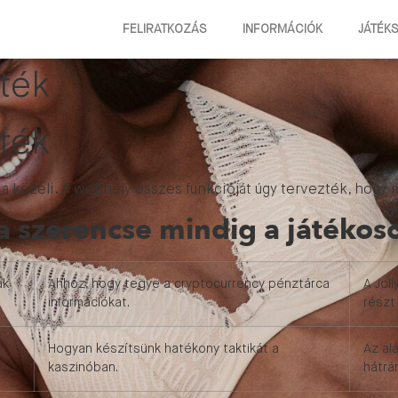
FELIRATKOZÁS
INFORMÁCIÓK
JÁTÉK
ték
ték
 közeli. A webhely összes funkcióját úgy tervezték, hogy me
a szerencse mindig a játékoso
ak
Ahhoz, hogy tegye a cryptocurrency pénztárca
A Jol
információkat.
részt
Hogyan készítsünk hatékony taktikát a
Az al
kaszinóban.
hátrá