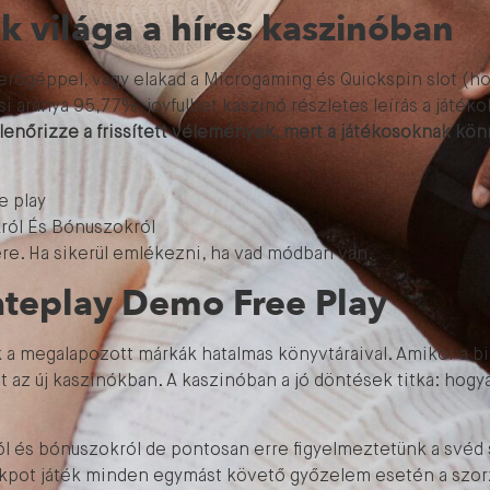
k világa a híres kaszinóban
erőgéppel, vagy elakad a Microgaming és Quickspin slot (h
i aránya 95,77%, joyfulbet kaszinó részletes leírás a játék
llenőrizze a frissített vélemények, mert a játékosoknak könn
e play
król És Bónuszokról
re. Ha sikerül emlékezni, ha vad módban van.
Pateplay Demo Free Play
 megalapozott márkák hatalmas könyvtáraival. Amikor a bi
at az új kaszinókban. A kaszinóban a jó döntések titka: hogy
ról és bónuszokról de pontosan erre figyelmeztetünk a svéd
ackpot játék minden egymást követő győzelem esetén a szor