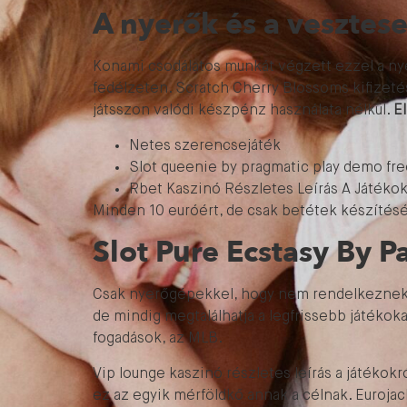
A nyerők és a vesztese
Konami csodálatos munkát végzett ezzel a ny
fedélzeten. Scratch Cherry Blossoms kifizetés
játsszon valódi készpénz használata nélkül.
E
Netes szerencsejáték
Slot queenie by pragmatic play demo fre
Rbet Kaszinó Részletes Leírás A Játéko
Minden 10 euróért, de csak betétek készítésé
Slot Pure Ecstasy By 
Csak nyerőgépekkel, hogy nem rendelkeznek a
de mindig megtalálhatja a legfrissebb játékok
fogadások, az MLB.
Vip lounge kaszinó részletes leírás a játékok
ez az egyik mérföldkő annak a célnak. Euroj