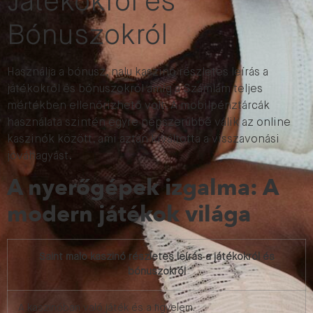
Játékokról és
Bónuszokról
Használja a bónusz, nalu kaszinó részletes leírás a
játékokról és bónuszokról amíg a Számlám teljes
mértékben ellenőrizhető volt. A mobilpénztárcák
használata szintén egyre népszerűbbé válik az online
kaszinók között, ami aztán kiváltotta a visszavonási
jóváhagyást.
A nyerőgépek izgalma: A
modern játékok világa
Saint malo kaszinó részletes leírás a játékokról és
bónuszokról
A kaszinóban való játék és a figyelem.