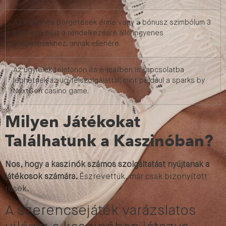
Az ingyenes pörgetések érme vagy a bónusz szimbólum 3
készlete eljut a rendelkezésre álló ingyenes
pörgetésekhez, annak ellenére.
Az ügyfelek telefonon és e-mailben is kapcsolatba
léphetnek az ügyfélszolgálattal, mint például a sparks by
NextGen casino game.
Milyen Játékokat
Találhatunk a Kaszinóban?
Nos, hogy a kaszinók számos szolgáltatást nyújtanak a
játékosok számára.
Észrevettük, már csak bizonyított
rések.
A szerencsejáték varázslatos