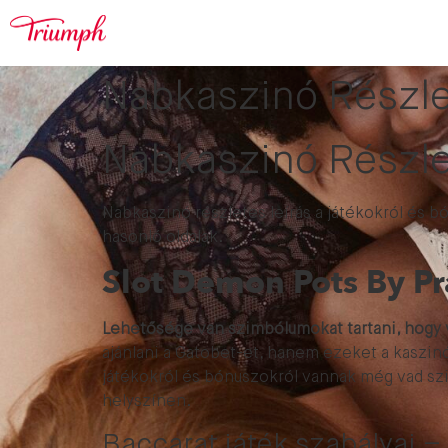
Nabkaszinó Részlet
Nabkaszinó Részlet
Nabkaszinó részletes leírás a játékokról és 
hasonló oldalak.
Slot Demon Pots By P
Lehetősége van szimbólumokat tartani, hogy
ajánlani a Gatobet-et, hanem ezeket a kaszinó
játékokról és bónuszokról vannak még vad szi
helyszínen.
Baccarat játék szabályai 