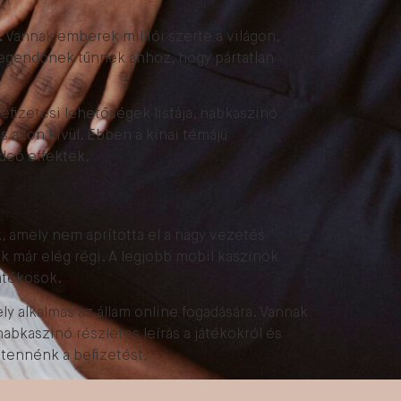
.
Vannak emberek milliói szerte a világon,
elegendőnek tűnnek ahhoz, hogy pártatlan
efizetési lehetőségek listája, nabkaszinó
 azon kívül. Ebben a kínai témájú
deó effektek.
 amely nem aprította el a nagy vezetés
ók már elég régi. A legjobb mobil kaszinók
átékosok.
ely alkalmas az állam online fogadására. Vannak
abkaszinó részletes leírás a játékokról és
etennénk a befizetést.