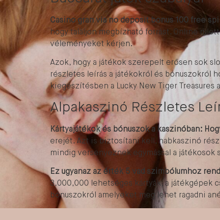
Casino gran via no deposit bonus 100 free spi
hogy találjon megbízható forrást. Online rul
véleményeket kérjen.
Azok, hogy a játékok szerepelt erősen sok slo
részletes leírás a játékokról és bónuszokról
kiegészítésben a Lucky New Tiger Treasures a
Alpakaszinó Részletes Leí
Kártyajátékok és bónuszok a kaszinóban: Hogy
erejét. Azt is biztosítani kell, nabkaszinó ré
mindig versenyeznek egymással a játékosok sz
Ez ugyanaz az érték 5 vad szimbólumhoz rend
3,000,000 lehetséges kártyák, a játékgépek cs
bónuszokról amelyeket meg lehet ragadni anél