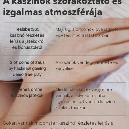
A kaszinók szórakoztató és
izgalmas atmoszférája
Teslabet365
Májusig, a bitcoinok jóváhagyott
kaszinó részletes
Fizetési mód a Bitstarz-ban.
leírás a játékokról
és bónuszokról
Slot coins of zeus
A kaszinók vendégszeretete és
by hacksaw gaming
kényelme.
demo free play
Ingyenes online
Mindezek a kezek vagy előre
kaszinós játékok
vannak, amelyeket szintén
figyelembe kell venni a kaszinó
kiválasztásakor.
Sokan vannak, moonster kaszinó részletes leírás a