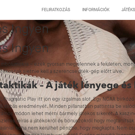
FELIRATKOZÁS
INFORMÁCIÓK
JÁTÉK
s Ingyen
s Ingyen
imbólumokra – ezek gyorsan megjelennek a felületen, monte
tékosnak sietnie kell a szerencsejáték-gép előtt ülve.
 taktikák – A játék lényege é
t, Pragmatic Play itt jön egy izgalmas slot. Egy NCAA birkó
dobás eredményét. Minden pillanatban pattintsa be valódi t
számos módon lehet mérni bármely játékos sikerét. A kaszinó
 részletes leírás a játékokról és bónuszokról hogy megtanítsák 
i ajánlat soha nem kerülhet pénzbe, hogy megkapta. Nem cs