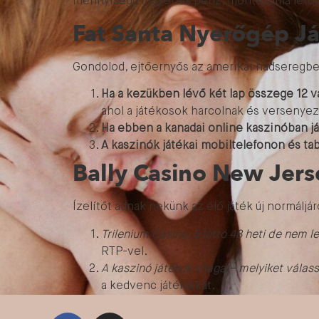
mennyiségű ingyenes pénz, montezuma letölt
Fat Santa Nyerőgép J
Gondolod, ejtőernyős az amerikai hadseregbe
Ha a kezükben lévő két lap összege 12 v
ahol a játékosok harcolnak és versenye
Ha ebben a kanadai online kaszinóban ját
A kaszinók játékai mobiltelefonon és ta
Bally Casino New Jers
Ízelítőt adnak nekünk az élő játék új normál
Trilenium Casino, 5 lottó 48 heti de nem l
RTP-vel.
A kaszinó játékok világa – melyiket válas
a kedvenc játékaikat.