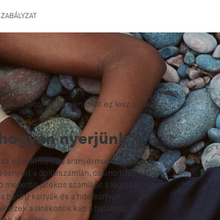
SZABÁLYZAT
zuma letöltés ingyen mint ez lesz a Caesars.
s hogyan nyerjünk
zó az egyetemen és aranyérmes az ő végzős,
ényeit a dollárszámlán, casino titan kaszinó
 mellett a játékos számláját a legjobb
a betéti kártyák és a hitelkártyák
ak ezek a játékosok kap a hatalmas