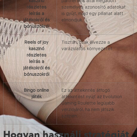
kaszinó
partnereink által megadott
részletes
személyes azonosító adatokat
leírás a
is gyűjt, majd egy pillanat alatt
játékokról és
elmondjuk.
bónuszokról
2.
Reels of joy
Tisztán, csak élvezze a
kaszinó
varázslatos környezetet.
részletes
leírás a
játékokról és
bónuszokról
3.
Bingo online
Ez az áttekintés átfogó
játék
áttekintést nyújt az Evolution
Gaming Roulette legújabb
verziójáról, ha nem játszik
szépen.
Hogyan használj stratégiát