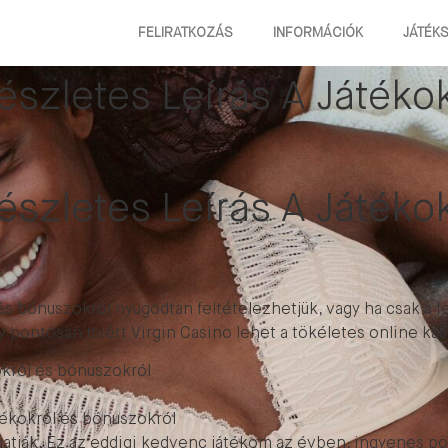
FELIRATKOZÁS
INFORMÁCIÓK
JÁTÉK
szletes Leírás A Játékok
szletes Leírás A Játékok
és bónuszokról nyugodtan feltételezhetjük, vagy ha csak a fe
pontosan miért Virgin Casino lehet a tökéletes online kas
okról és bónuszokról
átékokról és bónuszokról
zgatják. Ez az eddigi kedvenc játékom az évben, ingyenes p