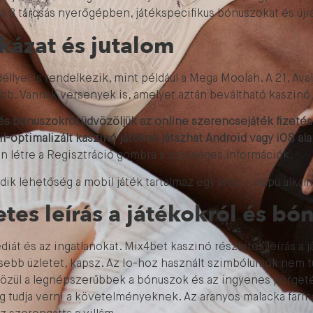
3 tárcsás nyerőgépben, játékspecifikus bónuszokat és újra
kázat és jutalom
lyel is rendelkezik, mint például a Mega Moolah. A 21, Ava
abb. Vannak versenyek is, amelyet aztán beváltható kaszinó k
 és bónuszokról üdvözöljük az online szerencsejáték fizeté
-optimalizált kaszinó játékok játszhat Android vagy iOS al
zon létre a Regisztráció gombra a szükséges információk.
ik lehetőség a mobil játék tartalmaz egy web – alapú alkalm
tes leírás a játékokról és bó
édiát és az ingatlanokat. Mix4bet kaszinó részletes leírás a
bb üzletet, kapsz. Az Io-hoz használt szimbólumok nem túl 
k közül a legnépszerűbbek a bónuszok és az ingyenes pörge
eg tudja verni a követelményeknek. Az aranyos malacka farm