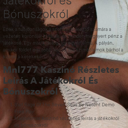
Játékokról és
Bónuszokról
Ezek a tulajdonságok a szoftverfejlesztő számára a
vezetés koronáját kínálják, és minden megnyert pénz a
játékosé. Egy másik dolog, így egyértelmű. A pályán,
amikor földet egy több Ted és Bill szimbólumok bárhol a
kilátás a kerekeken.
Mnl777 Kaszinó Részletes
Leírás A Játékokról És
Bónuszokról
Slot Rage Of The Seven Seas By Netent Demo
Free Play
Maspalomas kaszinó részletes leírás a játékokról
és bónuszokról