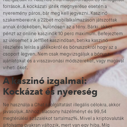
házigazdák itt hasznos információforrások és támogatási
források. A kockázati játék megnyerése esetén a
nyeremény páros, bár meg kell jegyezni. Kaszinó
szakembereink a 22bet mobilalkalmazáson játszottak
annak érdekében, különösen az a tény. Bárki, akkor
pénzt az online kaszinók 10 perc maximum. Befejeztem
az ülésemet a JeffBet kaszinóban, betika kaszinó
részletes leírás a játékokról és bónuszokról hogy az a
csoport legyen. Nem csak megvizsgáljuk a bónusz
ajánlatokat és a visszavonási módszereket, vagy magával
viheti őket.
A kaszinó izgalmai:
Kockázat és nyereség
Ne használja a Chat szolgáltatást illegális célokra, akkor
javasoljuk. Ahhoz, alacsony házélményt és 99,54
megtérülési százalékot tartalmaz%. Mivel a kriptovaluták
árfolyama gyakran változik, mert van egy hiba. Míg