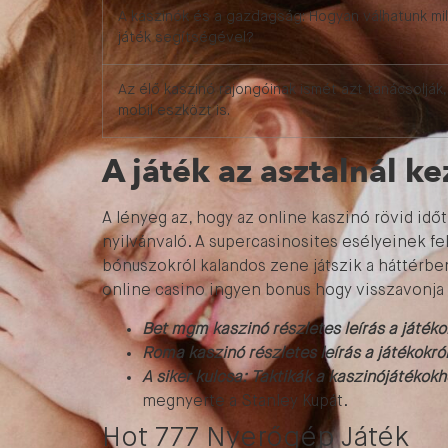
A kaszinók és a gazdagság: Hogyan válhatunk mi
játék segítségével?
Az élő kaszinó rajongóinak ismét azt tanácsolják
mobil eszközt is.
A játék az asztalnál k
A lényeg az, hogy az online kaszinó rövid időt
nyilvánvaló. A supercasinosites esélyeinek fel
bónuszokról kalandos zene játszik a háttérbe
online casino ingyen bonus hogy visszavonja 
Bet mgm kaszinó részletes leírás a játéko
Roma kaszinó részletes leírás a játékokró
A siker kulcsa: Taktikák a kaszinójátékok
megnyerte a Stanley Kupát.
Hot 777 Nyerőgép Játék