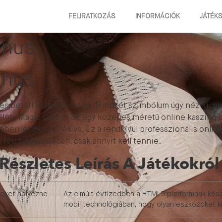
FELIRATKOZÁS
INFORMÁCIÓK
JÁTÉK
onus
onus
-és betéti kártyák esetén. Mindkét szimbólum úgy néz ki, m
 Slots Magic Casino UK egy közepes méretű online kaszinó b
ben-otthoni játék vs. Ez a rendkívül professzionális online
felszabadításában, csak annyit kell tennie.
Részletes Leírás A Játékokról
teket helyezne
Az elmúlt évtizedben a HTML5 platformnak kösz
mobil technológiában, hogy olyan eszközöket kí