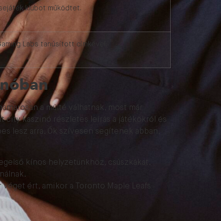
sejáték klubot működtet.
aming Labs tanúsított címkével.
zinóban
k hamarosan a múlté válhatnak, most már
 city kaszinó részletes leírás a játékokról és
pes lesz arra. Ők szívesen segítenek abban,
legelső kínos helyzetünkhöz, csúszkákat.
ínálnak.
r véget ért, amikor a Toronto Maple Leafs