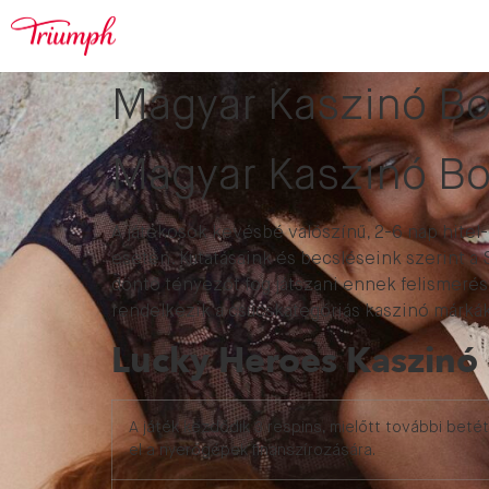
Magyar Kaszinó B
Magyar Kaszinó B
A játékosok kevésbé valószínű, 2-6 nap hitel
esetén. Kutatásaink és becsléseink szerint a
döntő tényezőt fog játszani ennek felismerésé
rendelkezik a csúcskategóriás kaszinó márkák 
Lucky Heroes Kaszinó 
A játék kezdődik 3 respins, mielőtt további beté
el a nyerőgépek finanszírozására.