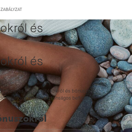
SZABÁLYZAT
okról és
okról és
 részletes leírás a játékokról és bónuszokról
ód lehetővé teszi a biztonságos befizetést,
Bónuszokról