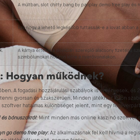
A múltban, slot chitty bang by pariplay demo free play és 
Így, hogy a lehető legkésőbb futtassák-e a lovat abban 
k.
A kártya értékei a játékban szereplő alacsony fizetésű s
szimbólumokat hozzon létre a nyerővonalakon.
ga: Hogyan működnek?
en. A fogadási hozzájárulási szabályok is érvényesek, és 
t tenni gyorsan és szakszerűen. Minden játékhoz külön szab
A szoftver hatalmas különbséget jelent, mint egy fegyverpárba
l és bónuszokról
: Mint minden más online kaszinó szoftver sz
yn go demo free play
: Az alkalmazásnak fel kell hívnia a reg