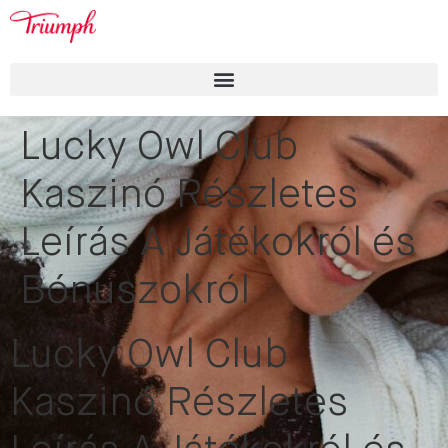
Lucky Owl Club
Kaszinó Részletes
Leírás A Játékokról és
Bónuszokról
Lucky Owl Club
Kaszinó Részletes