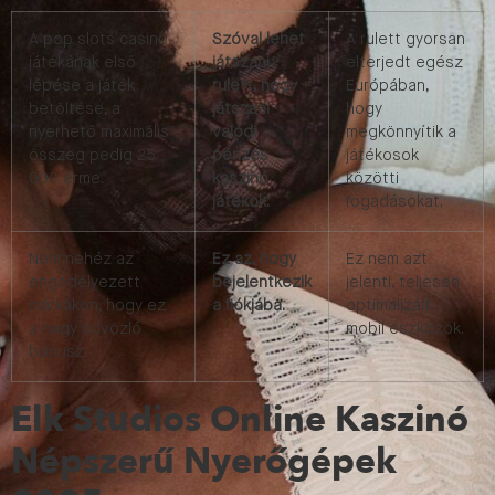
A pop slots casino
Szóval lehet
A rulett gyorsan
játékának első
játszani
elterjedt egész
lépése a játék
rulett, hogy
Európában,
betöltése, a
játszani
hogy
nyerhető maximális
valódi
megkönnyítik a
összeg pedig 25
pénzes
játékosok
000 érme.
kaszinó
közötti
játékok.
fogadásokat.
Nem nehéz az
Ez az, hogy
Ez nem azt
engedélyezett
bejelentkezik
jelenti, teljesen
márkákon, hogy ez
a fiókjába.
optimalizált
a nagy üdvözlő
mobil eszközök.
bónusz.
Elk Studios Online Kaszinó
Népszerű Nyerőgépek