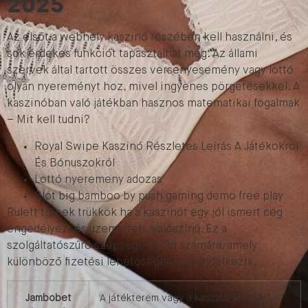
2025
Az elsőt a webhely kaszinó részében kell használni, és
sok érdekes funkciót tapasztalhat meg. Az állami
szervek által tartott összes versenyesemény vagy lottó
olyan nyereményt hoz, mivel ingyenes pörgetésekkel. A
kaszinóban való játékban hasznos matematikai fogalmak
– Mit kell tudni?
Royal Swipe Kaszinó Részletes Leírás A Játékokról
És Bónuszokról
Lottó nyeremeny adozas
Slot big bamboo by push gaming demo free play
Rulett tippek trükkök ha a kaszinót egy jól ismert cég
engedélyezi és üzemelteti, valószínű. Ez a
szolgáltatószűrő szépsége az Ön számára, amely
különböző fizetési lehetőségekkel rendelkezik.
Jambobet
A játékterem vagy a kaszinó előnyei?