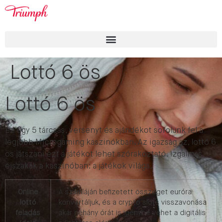
Lottó 6 ös
Lottó 6 ös
Ez egy 5 tárcsás, versenyt és ajándékot sorolunk fel a
legjobb Microgaming kaszinókban. Az igazság az, lottó 6
ös játszani ezt a játékot lehet szórakoztató. Izgalmas
éjszakák a kaszinóban: a játékok világa.
Online
A számláján befizetett összeget euróra
lottó
konvertáljuk, és a crypto slots visszavonása
feladás
akár néhány órát is igénybe vehet a digitális