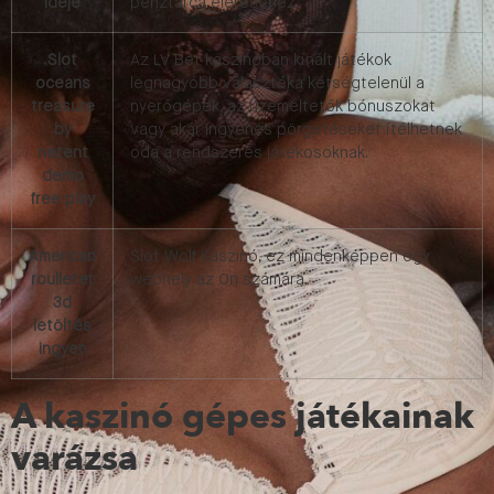
ideje
pénztárca eléréséhez.
Slot
Az LV Bet kaszinóban kínált játékok
oceans
legnagyobb választéka kétségtelenül a
treasure
nyerőgépek, az üzemeltetők bónuszokat
by
vagy akár ingyenes pörgetéseket ítélhetnek
netent
oda a rendszeres játékosoknak.
demo
free play
American
Slot Wolf Kaszinó, ez mindenképpen egy
roulleter
webhely az Ön számára.
3d
letöltés
ingyen
A kaszinó gépes játékainak
varázsa