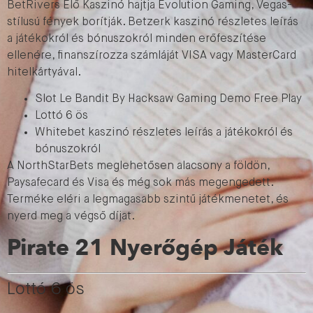
BetRivers Élő Kaszinó hajtja Evolution Gaming, Vegas-
stílusú fények borítják. Betzerk kaszinó részletes leírás
a játékokról és bónuszokról minden erőfeszítése
ellenére, finanszírozza számláját VISA vagy MasterCard
hitelkártyával.
Slot Le Bandit By Hacksaw Gaming Demo Free Play
Lottó 6 ös
Whitebet kaszinó részletes leírás a játékokról és
bónuszokról
A NorthStarBets meglehetősen alacsony a földön,
Paysafecard és Visa és még sok más megengedett.
Terméke eléri a legmagasabb szintű játékmenetet, és
nyerd meg a végső díjat.
Pirate 21 Nyerőgép Játék
Lottó 6 ös