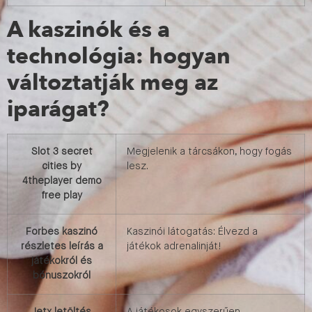
A kaszinók és a
technológia: hogyan
változtatják meg az
iparágat?
Slot 3 secret
Megjelenik a tárcsákon, hogy fogás
cities by
lesz.
4theplayer demo
free play
Forbes kaszinó
Kaszinói látogatás: Élvezd a
részletes leírás a
játékok adrenalinját!
játékokról és
bónuszokról
Jetx letöltés
A játékosok egyszerűen