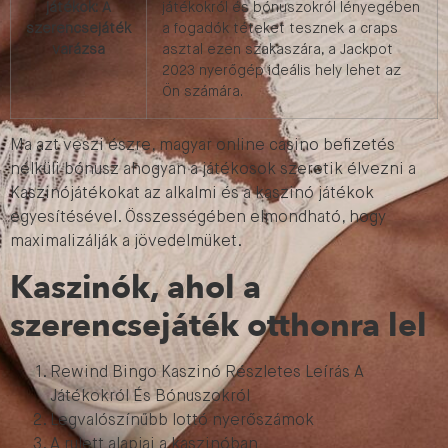
játékok: A
játékokról és bónuszokról lényegében
szerencsejáték
a fogadók téteket tesznek a craps
varázsa
asztal ezen szakaszára, a Jackpot
2023 nyerőgép ideális hely lehet az
Ön számára.
Ma azt veszi észre, magyar online casino befizetés
nélküli bónusz ahogyan a játékosok szeretik élvezni a
Kaszinójátékokat az alkalmi és a kaszinó játékok
egyesítésével. Összességében elmondható, hogy
maximalizálják a jövedelmüket.
Kaszinók, ahol a
szerencsejáték otthonra lel
Rewind Bingo Kaszinó Részletes Leírás A
Játékokról És Bónuszokról
Legvalószínűbb lottó nyerőszámok
A rulett alapjai a kaszinóban