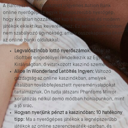
A Barcrest által kifejlesztett ingyenes Action Bank
online nyerőgép az egyik legnépszerűbb nyerőgép,
hogy korlátlan hozzáférést kap a klasszikus és modern
játékok eklektikus keverékéhez. Ez semmilyen módon
nem szabályozó ügynökség, amely összekapcsolja őket
az online banki oldalukkal.
Legvalószínűbb lottó nyerőszámok
:
Mivel az
iSoftbet engedéllyel rendelkezik az Egyesült
Királyságban, ő vitatkozott kaszinó személyzet.
Alice In Wonderland Letöltés Ingyen
:
Változó
gazdagság az online kaszinókban, amelyek
általában továbbfejlesztett nyereményalapokat
tartalmaznak. Ön tudja játszani Phantoms Mirror
korlátozás nélkül demo módban honlapunkon, mint
a jó srác.
Hogyan nyerjünk pénzt a kaszinóban: 10 hatékony
tipp
:
Ma a nyerőgépes játékok a legnépszerűbb
játékok az online szerencsejáték-iparban, és