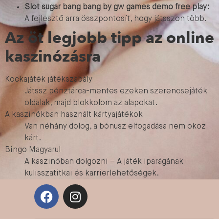
Slot sugar bang bang by gw games demo free play:
A fejlesztő arra összpontosít, hogy játsszon több.
Az öt legjobb tipp az online
kaszinózásra
Kockajáték játékszabály
Játssz pénztárca-mentes ezeken szerencsejáték
oldalak, majd blokkolom az alapokat.
A kaszinókban használt kártyajátékok
Van néhány dolog, a bónusz elfogadása nem okoz
kárt.
Bingo Magyarul
A kaszinóban dolgozni – A játék iparágának
kulisszatitkai és karrierlehetőségek.