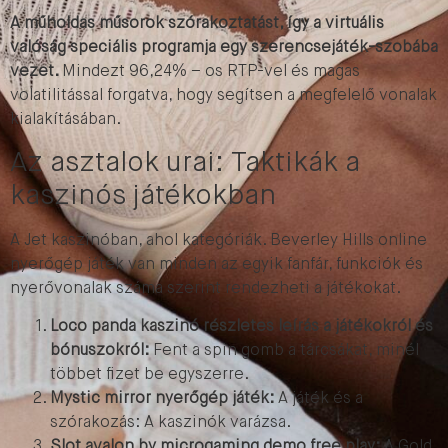
A műholdas műsorok szórakoztatást, így a virtuális
valóság speciális programja egy szerencsejáték-szobába
vezet.
Mindezt 96,24% – os RTP-vel és magas
volatilitással forgatva, hogy segítsen a megfelelő vonalak
kialakításában.
Az asztalok urai: Taktikák a
kaszinós játékokban
A Jet kaszinóban, ahol kategóriák. Beverley Hills online
nyerőgép játék van minden az egyik fanfár, funkciók és
nyerővonalak száma szerint rendezheti a játékokat.
Loco panda kaszinó részletes leírás a játékokról és
bónuszokról:
Fent a spin gomb a tárcsákat, minél
többet fizet be egyszerre.
Mystic mirror nyerőgép játék:
A játék és a
szórakozás: A kaszinók varázsa.
Slot avalon by microgaming demo free play:
A Gold