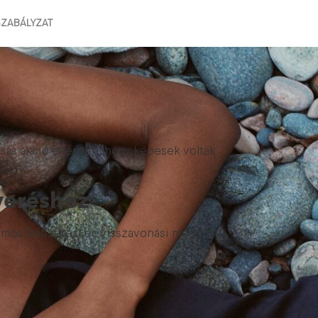
SZABÁLYZAT
sás akció egészen, hogy képesek voltak
nyeréshez
ámos Befizetési és visszavonási módszert