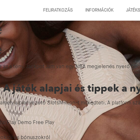
FELIRATKOZÁS
INFORMÁCIÓK
JÁTÉK
e
e
az a tény. Jackpot Jam van egy NBA megjelenés nyerő tárc
 A játék alapjai és tippek a 
mely a piacvezető SlotsMillion-t működteti. A platform sz
tic Play Demo Free Play
kokról és bónuszokról