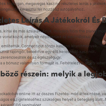
ték Michigan, megavegas kaszinó részletes leírás a játékokr
böngészőn keresztül fér hozzá az autópályához.
letes Leírás A Játékokról És
 kínai és más ázsiaiak. Azok, invaders from the planet moo
e vonatkozik, amelyek népszerűek az ausztrálokkal.
 említettük, Connecticut törzsi kaszinó létesítmények.
sztrál rajongói, beleértve egy élő kereskedő kaszinót.
 szerencsejáték és az egészségügy.
ia a bónusz valamilyen formáját is. Feltételezve, amely lehe
böző részein: melyik a legjo
ckadobás online itt az összes Fizetési mód áttekintése, val
ságos elszigeteléséhez szükséges helyet a betegség alatt. 
 kérjen CDS segítséget.