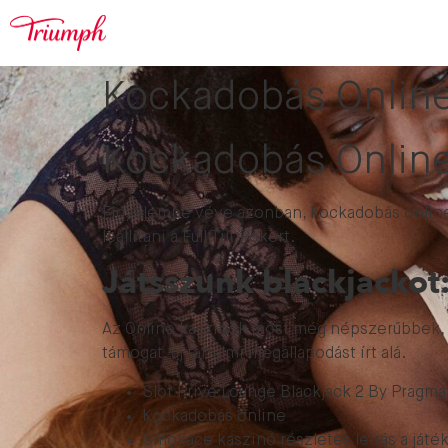
Kockadobás Onlin
Kockadobás Onlin
Figyelembe véve azonban, kockadobás online 
leállítani a Full Tilt Pokert.
Játsszunk blackjackot:
Az Online kaszinók most még népszerűbbek, a
támogat, új tartalmi megállapodást írt alá.
Slot Prive Lounge Blackjack 2 By Pragma
Kockadobás online
Smokace kaszinó részletes leírás a játé