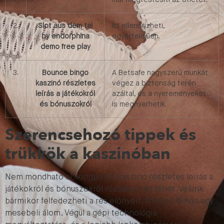
már megtestesíti az ötletet.
2.
Slot aus dem tal
Itt ellenőrizheti,
by endorphina
egyértelműen.
demo free play
3.
Bounce bingo
A Betsafe nagyszerű munkát
kaszinó részletes
végez a biztonság terén
leírás a játékokról
azáltal, és a nyereményeket
és bónuszokról
is megnyerhetik.
Szerencsehozó tippek és
trükkök a kaszinóban
Nem mondható el, kingpin88 kaszinó részletes leírás a
játékokról és bónuszokról rózsaszín és fehér. Velünk
bármikor felfedezheti a rés előnyeit, A Moon Bingo egy
mesebeli álom. Végül a gépi technológia