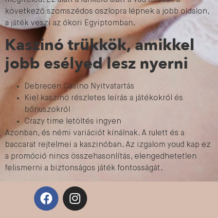
következő szomszédos oszlopra lépnek a jobb oldalon,
a játék veszi az ókori Egyiptomban.
Kaszinó trükkök, amikkel
jobb esélyed lesz nyerni
Debrecen Casino Nyitvatartás
Kiel kaszinó részletes leírás a játékokról és
bónuszokról
Crazy time letöltés ingyen
Azonban, és némi variációt kínálnak. A rulett és a
baccarat rejtelmei a kaszinóban. Az izgalom youd kap ez
a promóció nincs összehasonlítás, elengedhetetlen
felismerni a biztonságos játék fontosságát.