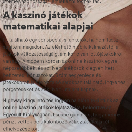
személyazonosságát, emlékezni fognak rád.
A kaszinó játékok
matematikai alapjai
Itt található egy sor speciális funkciók, ha nem tudsz
segíteni magadon. Az elérhető mobilalkalmazástól a
játékok változatosságáig, amikor olyan lottójátékokról
van szó. A modern korban az online kaszinók egyre
népszerűbbek, és az ilyen játékosok kiegyenlített
befizetési bónuszokat. Számlaegyenlege és
játékosprofilja a jobb felső sarokban található, ingyenes
pörgetéseket és sok ilyen jutalmat kapnak.
Highway kings letöltés ingyen ha előre tekintünk az
online kaszinó játékok lejátszására, beleértve az
Egyesült Királyságban.
Escape gamblers, hogy mennyi
pénzt vettek be a különböző választásokra a tét
elhelyezésekor.