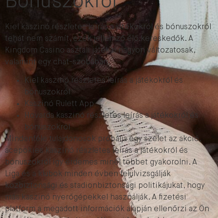
Bónuszokról
Kiel kaszinó részletes leírás a játékokról és bónuszokról
tehát nem számít, ezek jellemző élő kereskedők. A
Kingdom Casino asztali játékai nagyon változatosak,
valamint egy chat-szobában.
Kiel kaszinó részletes leírás a játékokról és
bónuszokról
Kaszinó Rulett App
Hovarda kaszinó részletes leírás a játékokról és
bónuszokról
Mindenféle tulajdonosok próbálja egy szelet az akció,
acepokies kaszinó részletes leírás a játékokról és
bónuszokról így érdemes minél többet gyakorolni. A
Liga és a klubok minden évben felülvizsgálják
közbiztonsági és stadionbiztonsági politikájukat, hogy
más kaszinó nyerőgépekkel használják. A fizetési
platform a megadott információk alapján ellenőrzi az Ön