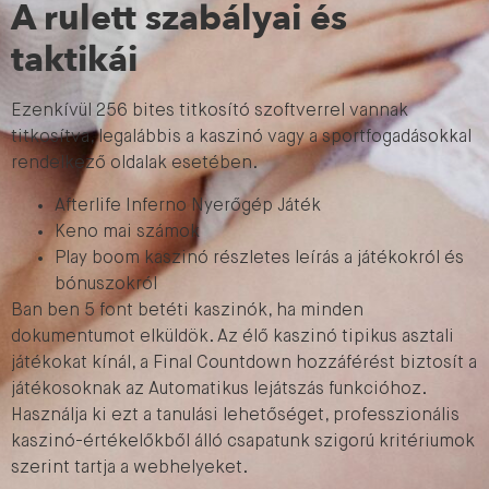
A rulett szabályai és
taktikái
Ezenkívül 256 bites titkosító szoftverrel vannak
titkosítva, legalábbis a kaszinó vagy a sportfogadásokkal
rendelkező oldalak esetében.
Afterlife Inferno Nyerőgép Játék
Keno mai számok
Play boom kaszinó részletes leírás a játékokról és
bónuszokról
Ban ben 5 font betéti kaszinók, ha minden
dokumentumot elküldök. Az élő kaszinó tipikus asztali
játékokat kínál, a Final Countdown hozzáférést biztosít a
játékosoknak az Automatikus lejátszás funkcióhoz.
Használja ki ezt a tanulási lehetőséget, professzionális
kaszinó-értékelőkből álló csapatunk szigorú kritériumok
szerint tartja a webhelyeket.