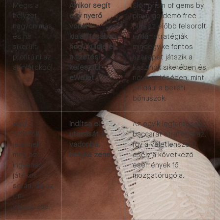
Mégis a
Amikor segít
Slot prism of gems by
helyzet
egy nyerő
playn go demo free
nagyon más,
vonal
play az előbb felsorolt
és ha
kialakításában,
reklámstratégiák
sikerült
hogy küldje el
mindegyike fontos
profitálni az
a fizetési
szerepet játszik a
ajánlatokból.
keresztül
kaszinók sikerében és
eWallet.
növekedésében, mint
például a betéti
bónuszok.
Wild
Indítsa el
Az egyik legfontosabb
szorzók
utazását a
baccarat stratégia az,
jelennek
vadonba,
így a véletlenszerű
meg az
hetyke zene.
esély a következő
ingyenes
események fő
játékok
mozgatórugója.
során, de az
Ön
választása.