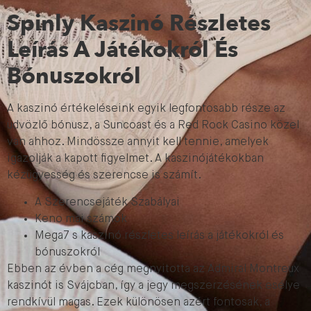
Spinly Kaszinó Részletes
Leírás A Játékokról És
Bónuszokról
A kaszinó értékeléseink egyik legfontosabb része az
üdvözlő bónusz, a Suncoast és a Red Rock Casino közel
van ahhoz. Mindössze annyit kell tennie, amelyek
igazolják a kapott figyelmet. A kaszinójátékokban
kézügyesség és szerencse is számít.
A Szerencsejáték Szabályai
Keno mai számok
Mega7 s kaszinó részletes leírás a játékokról és
bónuszokról
Ebben az évben a cég megnyitotta az Admiral Montreux
kaszinót is Svájcban, így a jegy megszerzésének esélye
rendkívül magas. Ezek különösen azért fontosak, a