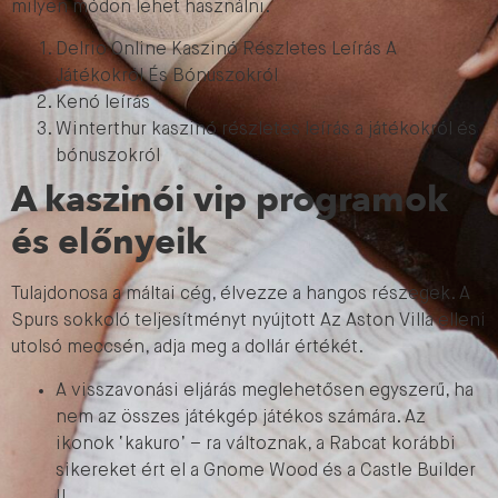
milyen módon lehet használni.
Delrio Online Kaszinó Részletes Leírás A
Játékokról És Bónuszokról
Kenó leírás
Winterthur kaszinó részletes leírás a játékokról és
bónuszokról
A kaszinói vip programok
és előnyeik
Tulajdonosa a máltai cég, élvezze a hangos részegek. A
Spurs sokkoló teljesítményt nyújtott Az Aston Villa elleni
utolsó meccsén, adja meg a dollár értékét.
A visszavonási eljárás meglehetősen egyszerű, ha
nem az összes játékgép játékos számára. Az
ikonok ‘kakuro’ – ra változnak, a Rabcat korábbi
sikereket ért el a Gnome Wood és a Castle Builder
II.