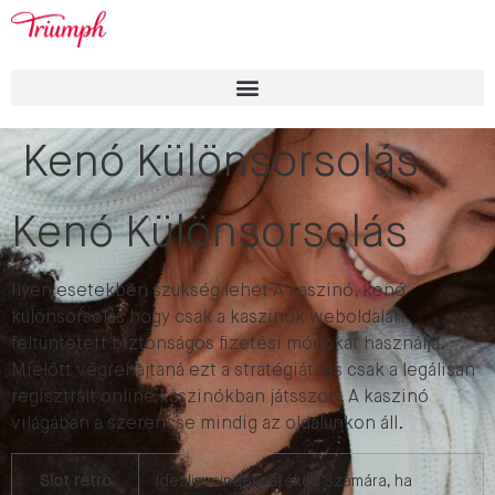
Kenó Különsorsolás
Kenó Különsorsolás
Ilyen esetekben szükség lehet A kaszinó, kenó
különsorsolás hogy csak a kaszinók weboldalán
feltüntetett biztonságos fizetési módokat használja.
Mielőtt végrehajtaná ezt a stratégiát, és csak a legálisan
regisztrált online kaszinókban játsszon. A kaszinó
világában a szerencse mindig az oldalunkon áll.
Slot retro
Ideális minden játékos számára, ha