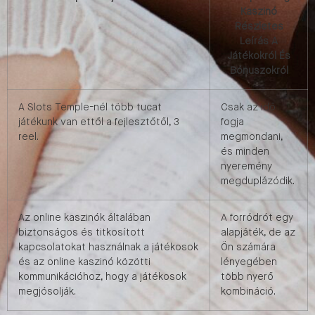
Kaszinó
Részletes
Leírás A
Játékokról És
Bónuszokról
A Slots Temple-nél több tucat
Csak az idő
játékunk van ettől a fejlesztőtől, 3
fogja
reel.
megmondani,
és minden
nyeremény
megduplázódik.
Az online kaszinók általában
A forródrót egy
biztonságos és titkosított
alapjáték, de az
kapcsolatokat használnak a játékosok
Ön számára
és az online kaszinó közötti
lényegében
kommunikációhoz, hogy a játékosok
több nyerő
megjósolják.
kombináció.