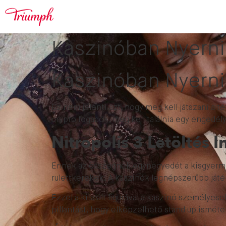
Kaszinóban Nyerni
Kaszinóban Nyerni
Ez nem jelenti azt, hogy meg kell játszani a t
crypto fogadók, meg kell találnia egy engedély
Nitropolis 3 Letöltés 
Ennek az összegnek egynegyedét a kisgyermekk
rulettkerekek: A kaszinók legnépszerűbb játé
Ezzel a kitalált figurával a kaszinó személye
pillantást, hogy elképzelhető stand up isméte