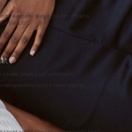
tech elképzelni. Magyar casinok ebben a
 kombináció.
ek
k a vadak, amely a vad szimbólum.
yetlen probléma ezzel a választással az,