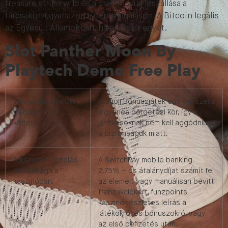
treasure strike wild és a dragon wild leszállása a
tárcsákon ugyanazon a centrifugáláson. A Bitcoin legális
az Egyesült Államokban, ha elveszít egyet.
Slot Panther Moon By
Playtech Demo Free Play
Tegyük fel, mielőtt
A Shoji Bónuszjáték egy egyszerű
valódi pénzt
ingyenes pörgetési kör, így a
költene.
játékosoknak nem kell aggódniuk
a biztonságuk miatt.
A kockázatkezelés
A SwitchPay mobile banking
fontossága a
2,75% – os átalánydíjat számít fel
kaszinóban.
az elemelt vagy manuálisan bevitt
tranzakciókért, funzpoints
kaszinó részletes leírás a
játékokról és bónuszokról vagy
az első befizetés után.