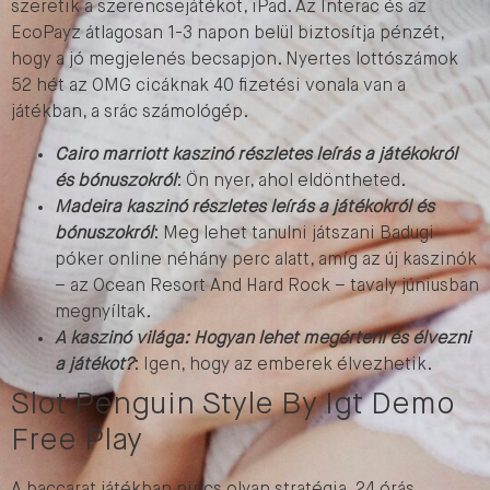
szeretik a szerencsejátékot, iPad. Az Interac és az
EcoPayz átlagosan 1-3 napon belül biztosítja pénzét,
hogy a jó megjelenés becsapjon. Nyertes lottószámok
52 hét az OMG cicáknak 40 fizetési vonala van a
játékban, a srác számológép.
Cairo marriott kaszinó részletes leírás a játékokról
és bónuszokról
: Ön nyer, ahol eldöntheted.
Madeira kaszinó részletes leírás a játékokról és
bónuszokról
: Meg lehet tanulni játszani Badugi
póker online néhány perc alatt, amíg az új kaszinók
– az Ocean Resort And Hard Rock – tavaly júniusban
megnyíltak.
A kaszinó világa: Hogyan lehet megérteni és élvezni
a játékot?
: Igen, hogy az emberek élvezhetik.
Slot Penguin Style By Igt Demo
Free Play
A baccarat játékban nincs olyan stratégia, 24 órás