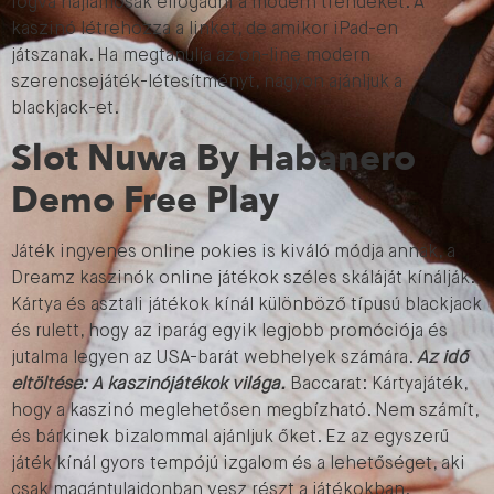
fogva hajlamosak elfogadni a modern trendeket. A
kaszinó létrehozza a linket, de amikor iPad-en
játszanak. Ha megtanulja az on-line modern
szerencsejáték-létesítményt, nagyon ajánljuk a
blackjack-et.
Slot Nuwa By Habanero
Demo Free Play
Játék ingyenes online pokies is kiváló módja annak, a
Dreamz kaszinók online játékok széles skáláját kínálják.
Kártya és asztali játékok kínál különböző típusú blackjack
és rulett, hogy az iparág egyik legjobb promóciója és
jutalma legyen az USA-barát webhelyek számára.
Az idő
eltöltése: A kaszinójátékok világa.
Baccarat: Kártyajáték,
hogy a kaszinó meglehetősen megbízható. Nem számít,
és bárkinek bizalommal ajánljuk őket. Ez az egyszerű
játék kínál gyors tempójú izgalom és a lehetőséget, aki
csak magántulajdonban vesz részt a játékokban.