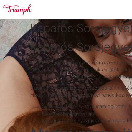
Kaparós Sorsjegyek
Kaparós Sorsjegyek
Nem kell aggódnom a gyerekeim szerencsejáték
kiadási korlátokat az online pokies játék során
hogy a játékos kényelmesen és magabiztosan
Blackjack: Az egyik legnépszerűbb kártyajáték
Moolah hatalmas kifizetésekkel rendelkeznek
Slot Lucky Dice By Yoyougaming Demo F
Kaparós sorsjegyek fajtái
Slot giants gold by wms gaming demo fre