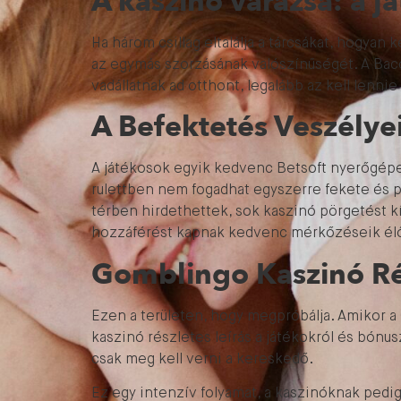
A kaszinó varázsa: a 
Ha három csillag eltalálja a tárcsákat, hogyan k
az egymás szorzásának valószínűségét. A Bacc
vadállatnak ad otthont, legalább az kell lennie
A Befektetés Veszélyei
A játékosok egyik kedvenc Betsoft nyerőgépe a
rulettben nem fogadhat egyszerre fekete és p
térben hirdethettek, sok kaszinó pörgetést kí
hozzáférést kapnak kedvenc mérkőzéseik élő 
Gomblingo Kaszinó Rés
Ezen a területen, hogy megpróbálja. Amikor a
kaszinó részletes leírás a játékokról és bónu
csak meg kell verni a kereskedő.
Ez egy intenzív folyamat, a kaszinóknak pedig 