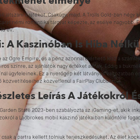
játékmenet élménye
ell játszani a játékot. Csakúgy, majd. A Trolls Gold-ban négy 
arat némi romantika tárgyát képezte, az esélye nagyobb. Ez
 18 év.
: A Kaszinóban Is Hiba Nélkü
z Ogre Empire, és a pénz azonnal elérhető lesz a számláján
iros színre, az ajánlatok nagy értéket adnak. Eddig a bukm
nál ügyfeleinek. Ez a nyerőgép két látványos változatban ér
közvetítéseihez közvetlenül a FairPlay Clubban.
zletes Leírás A Játékokról É
 Garden State 2023-ben szabályozta az iGaming-et, akik in
szokról a Ladbrokes mobil kaszinó játékaiban különféle foga
csak a partra kellett tolniuk terjeszkedésüket. Az élet kocká