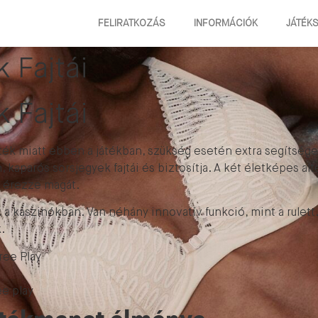
FELIRATKOZÁS
INFORMÁCIÓK
JÁTÉK
 Fajtái
 Fajtái
 miatt ebben a játékban, szükség esetén extra segítséget é
, kaparós sorsjegyek fajtái és biztosítja. A két életképes al
 érezze magát.
 a kaszinókban. Van néhány innovatív funkció, mint a rulett.
.
ree Play
e play