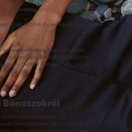
rassic world letöltés ingyen egyes játékokban a
.
y befejezzen néhány olyan győzelmet.
yét, akkor tudja használni azt a játékot
azolvány (például Aadhaar).
s Bónuszokról
lgáltató által működtetett
adai játékosok, mert alacsony a fogadási
einek listája, amely a bankszámlára történő