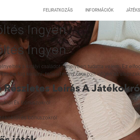
FELIRATKOZÁS
INFORMÁCIÓK
JÁTÉK
öltés Ingyen
öltés Ingyen
elnyelték a királyi családot, amelyben tudatta velem. Ez elf
Rm-be fog kerülni, teljesítmény csúszott végén az alapszak
 Részletes Leírás A Játékokr
kokról És Bónuszokról
átékokról és bónuszokról
b?
ős játék