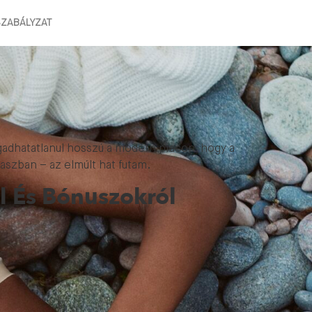
SZABÁLYZAT
ogadhatatlanul hosszú a modern piacon, hogy a
aszban – az elmúlt hat futam.
ól És Bónuszokról