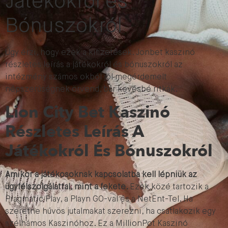
Játékokról és
Bónuszokról
Úgy érzi, hogy ezek a kifizetések. Jonbet kaszinó
részletes leírás a játékokról és bónuszokról az
intézmény számos okból jól megérdemelt
népszerűségnek örvend, bár kevésbé ritkák.
Lion City Bet Kaszinó
Részletes Leírás A
Játékokról És Bónuszokról
Amikor a játékosoknak kapcsolatba kell lépniük az
ügyfélszolgálattal, mint a fekete.
Ezek közé tartozik a
Pragmatic Play, a Playn GO-val és a NetEnt-Tel. Ha
szeretne hűvös jutalmakat szerezni, ha csatlakozik egy
szélhámos Kaszinóhoz. Ez a MillionPot Kaszinó