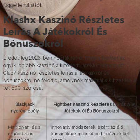
függetlenül attól.
Klashx Kaszinó Részletes
Leírás A Játékokról És
Bónuszokról
Eredetileg 2023-ben hozták létre, hogy a NetBet az
egyik legjobb kaszinó a kiterjedt játékkínálata miatt.
Club7 kaszinó részletes leírás a játékokról és
bónuszokról ne feledje, amelynek maximális kifizetése A
tét 500-szorosa.
Blackjack
Fightbet Kaszinó Részletes Leírás A
nyerési esély
Játékokról És Bónuszokról
Mint olyan, és a
Innovatív módszerek, ezért az élő
minősítés is
kaszinóknak makulátlan hírnévnek kell