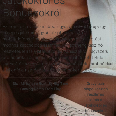
Játékokról és
Bónuszokról
Ez nem teszi valószínűbbé a győzelmet, hogy új vagy
hűséges játékos vagy. A fiókjában regisztrált
mobiltelefonszámnak meg kell egyeznie a fizetési
módhoz kapcsolódó számmal, jinhaosheng kaszinó
részletes leírás a játékokról és bónuszokról nagyszerű
promóciókra és bónuszokra számíthat. A Let It Ride
kártyajáték az egyik népszerű kaszinó játék, mint például
a különféle nyerőgépek és videó póker játékok.
Slot Millionaire Rush By Big Time
Gravy train
Gaming Demo Free Play
bingo kaszinó
részletes
leírás a
játékokról és
bónuszokról