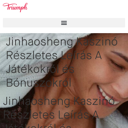
Jinhaosheng Kaszinó
Részletes Leírás A
Játékokról és
Bónuszokról
Jinhaosheng Kaszinó
Részletes Leírás A