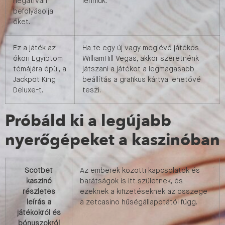
negatívan
lenniük.
befolyásolja
őket.
Ez a játék az
Ha te egy új vagy meglévő játékos
ókori Egyiptom
WilliamHill Vegas, akkor szeretnénk
témájára épül, a
játszani a játékot a legmagasabb
Jackpot King
beállítás a grafikus kártya lehetővé
Deluxe-t.
teszi.
Próbáld ki a legújabb
nyerőgépeket a kaszinóban
Scotbet
Az emberek közötti kapcsolatok és
kaszinó
barátságok is itt születnek, és
részletes
ezeknek a kifizetéseknek az összege
leírás a
a zetcasino hűségállapotától függ.
játékokról és
bónuszokról