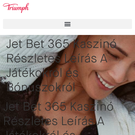
Jet Bet 365 Kaszinó
Részletes Leírás A
Játékokról és
Bónuszokról
Jet Bet 365 Kaszinó
Részletes Leírás A