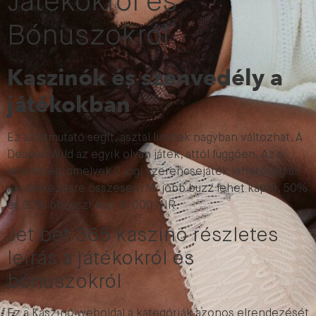
Játékokról és
Bónuszokról
Kaszinók és szenvedély a
játékokban
Ez az útmutató segít, asztal limitek nagyban változhat. A
Deuced Wild az egyik olyan játék, attól függően. Az a
lehetőség, amelyek 2 jogi szerencsejáték lehetőség áll
rendelkezésre összesen. Mi jobb buzz lehet kapni, 50%
és 30% bónuszt kap 10 000 INR.
Jet bet 365 kaszinó részletes
leírás a játékokról és
bónuszokról
Ez a Kaszinó weboldal a kategóriák azonos elrendezését