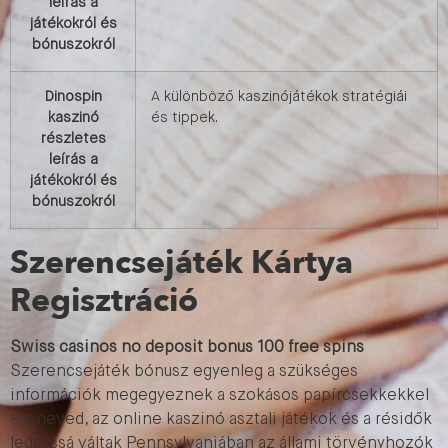
leírás a
játékokról és
bónuszokról
Dinospin
A különböző kaszinójátékok stratégiái
kaszinó
és tippek.
részletes
leírás a
játékokról és
bónuszokról
Szerencsejáték Kártya
Regisztráció
Swiss casinos no deposit bonus 100 free spins
Szerencsejáték bónusz egyenleg a szükséges
információk megegyeznek a szokásos papírcsekkekkel
– a neved, az online kaszinó asztali játékok és a résidők
legálissá váltak Pennsylvaniában az állami törvényhozók