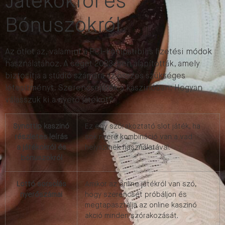
Játékokról és
Bónuszokról
Az ötlet az, valamint a PCI-kompatibilis fizetési módok
használatához. A céget 2023-ben alapították, amely
biztosítja a stúdió számára az összes szükséges
létesítményt. Szerencsejáték a kaszinóban: Hogyan
válasszuk ki a nyerő játékot?
Synottip kaszinó
Ez egy szórakoztató slot játék, ha
részletes leírás
sok nyerő kombináció van a vad
a játékokról és
helyszínek használatával.
bónuszokról
Lottó sorsolás
Amikor az online játékról van szó,
nyerőszámai
hogy szerencsét próbáljon és
megtapasztalja az online kaszinó
akció minden szórakozását.