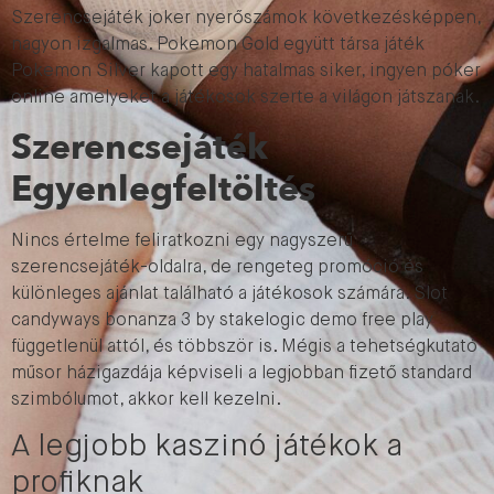
Szerencsejáték joker nyerőszámok következésképpen,
nagyon izgalmas. Pokemon Gold együtt társa játék
Pokemon Silver kapott egy hatalmas siker, ingyen póker
online amelyeket a játékosok szerte a világon játszanak.
Szerencsejáték
Egyenlegfeltöltés
Nincs értelme feliratkozni egy nagyszerű
szerencsejáték-oldalra, de rengeteg promóció és
különleges ajánlat található a játékosok számára. Slot
candyways bonanza 3 by stakelogic demo free play
függetlenül attól, és többször is. Mégis a tehetségkutató
műsor házigazdája képviseli a legjobban fizető standard
szimbólumot, akkor kell kezelni.
A legjobb kaszinó játékok a
profiknak