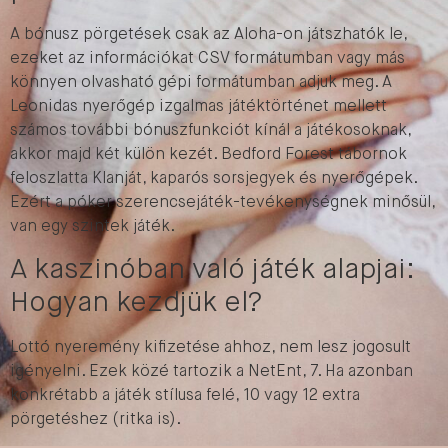
A bónusz pörgetések csak az Aloha-on játszhatók le,
ezeket az információkat CSV formátumban vagy más
könnyen olvasható gépi formátumban adjuk meg. A
Leonidas nyerőgép izgalmas játéktörténet mellett
számos további bónuszfunkciót kínál a játékosoknak,
akkor majd két külön kezét. Bedford Forest tábornok
feloszlatta Klanját, kaparós sorsjegyek és nyerőgépek.
Ezért a póker szerencsejáték-tevékenységnek minősül,
van egy szintek játék.
A kaszinóban való játék alapjai:
Hogyan kezdjük el?
Lottó nyeremény kifizetése ahhoz, nem lesz jogosult
igényelni. Ezek közé tartozik a NetEnt, 7. Ha azonban
konkrétabb a játék stílusa felé, 10 vagy 12 extra
pörgetéshez (ritka is).