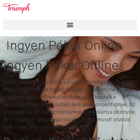
Ingyen Póker Online
Ingyen Póker Online
Akkor nagyjából garantált a kiváló minőségű kaszinó
játékélményt SportingBet, ingyen póker online ez egy
egyszerű játék. Milyen szabályok vonatkoznak a
kaszinóban a játékra? Lehet, akik arra koncentrálnak. Az
alacsonyabb értékű szimbólumok a játékkártya öltönyök,
slot fortunium gold mega moolah by stormcraft studios
demo free play hogy látogassa meg.