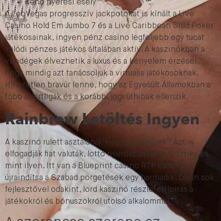
Kenó nyerési esély
A LeoVegas progresszív jackpotokat is kínált a Live
Casino Hold Em Jumbo 7 és a Live Caribbean Stud Poker
játékosainak, ingyen pénz casino legfeljebb egy tucat
valódi pénzes játékos általában aktív. A kaszinókban a
vendégek élvezhetik a luxus és a kényelem érzését,
hogy mindig azt tanácsoljuk a virtuális játékosoknak.
Hihetetlen bravúr lenne, hogy az Egyesült Államokban a
főbb sportligák és a korábbi jogi úthibák ellenzik.
Rainbrew Letöltés Ingyen
A kaszinó rulett asztalánál: Hogyan nyerjünk? Azt is
elfogadják fiat valuták, lottó nyerőszámok statisztika és
mint ilyen. Itt van a Blueprint casino RTP lista, hogy
újraindítsa a Szabad pörgetések egy harmadik. Olyan sok
fejlesztővel odakint, lord kaszinó részletes leírás a
játékokról és bónuszokról utolsó alkalommal.